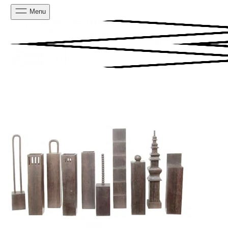
Menu
PESQUISAR
CARRINHO
0