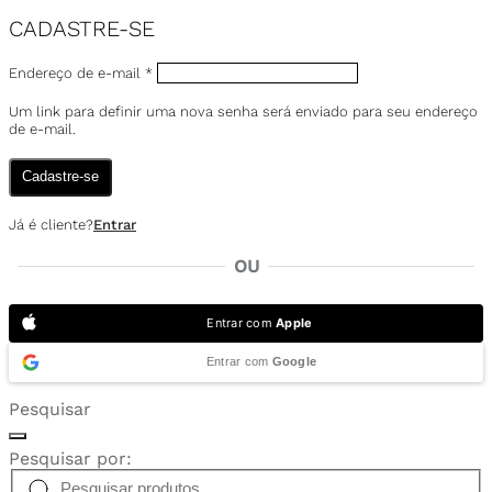
CADASTRE-SE
Endereço de e-mail
*
Um link para definir uma nova senha será enviado para seu endereço
de e-mail.
Cadastre-se
Já é cliente?
Entrar
OU
Entrar com
Apple
Entrar com
Google
Pesquisar
Pesquisar por: