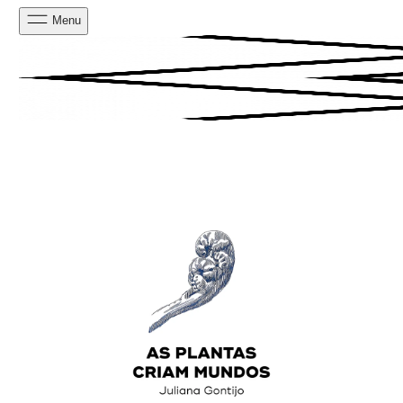
Menu
PESQUISAR
CARRINHO
0